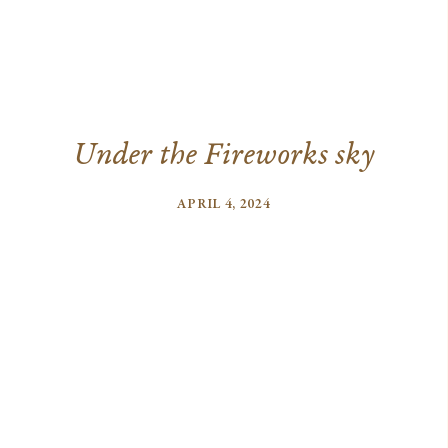
U
n
d
e
r
t
h
e
F
i
r
e
w
o
r
k
s
s
k
y
APRIL 4, 2024